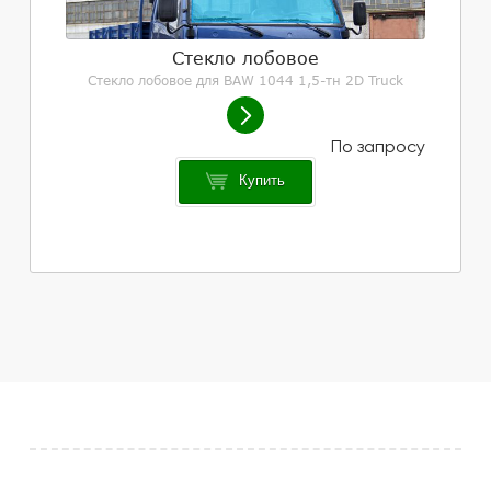
Стекло лобовое
Стекло лобовое для BAW 1044 1,5-тн 2D Truck
Купить