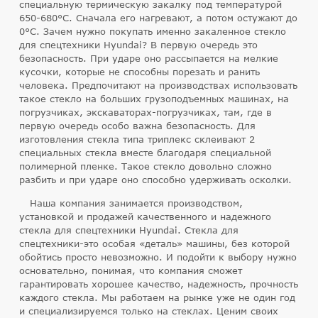
специальную термическую закалку под температурой
650-680°C. Сначала его нагревают, а потом остужают до
0°C. Зачем нужно покупать именно закаленное стекло
для спецтехники Hyundai? В первую очередь это
безопасность. При ударе оно рассыпается на мелкие
кусочки, которые не способны порезать и ранить
человека. Предпочитают на производствах использовать
такое стекло на больших грузоподъемных машинах, на
погрузчиках, экскаваторах-погрузчиках, там, где в
первую очередь особо важна безопасность. Для
изготовления стекла типа триплекс склеивают 2
специальных стекла вместе благодаря специальной
полимерной пленке. Такое стекло довольно сложно
разбить и при ударе оно способно удерживать осколки.
Наша компания занимается производством,
установкой и продажей качественного и надежного
стекла для спецтехники Hyundai. Стекла для
спецтехники-это особая «деталь» машины, без которой
обойтись просто невозможно. И подойти к выбору нужно
основательно, понимая, что компания сможет
гарантировать хорошее качество, надежность, прочность
каждого стекла. Мы работаем на рынке уже не один год
и специализируемся только на стеклах. Ценим своих