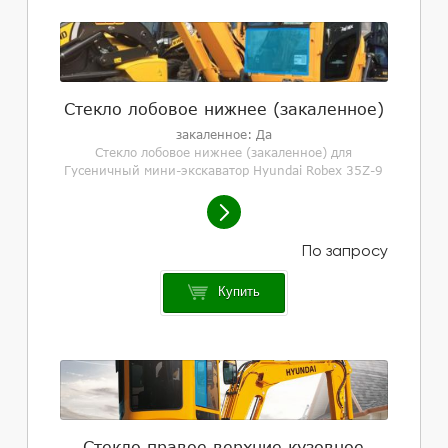
Стекло лобовое нижнее (закаленное)
закаленное: Да
Стекло лобовое нижнее (закаленное) для
Гусеничный мини-экскаватор Hyundai Robex 35Z-9
Купить
Стекло правое верхние кузовное