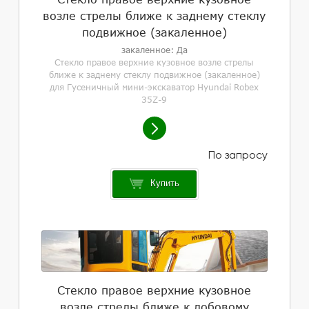
возле стрелы ближе к заднему стеклу
подвижное (закаленное)
закаленное: Да
Стекло правое верхние кузовное возле стрелы
ближе к заднему стеклу подвижное (закаленное)
для Гусеничный мини-экскаватор Hyundai Robex
35Z-9
Купить
Стекло правое верхние кузовное
возле стрелы ближе к лобовому