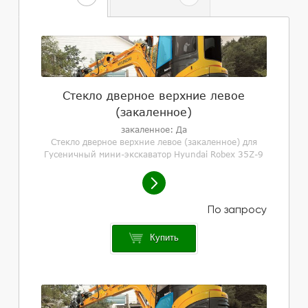
Стекло дверное верхние левое
(закаленное)
закаленное: Да
Стекло дверное верхние левое (закаленное) для
Гусеничный мини-экскаватор Hyundai Robex 35Z-9
Купить