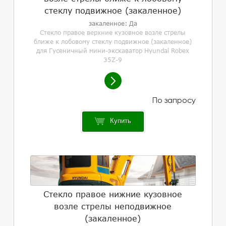
стеклу подвижное (закаленное)
закаленное: Да
Стекло правое верхние кузовное возле стрелы
ближе к лобовому стеклу подвижное (закаленное)
для Гусеничный мини-экскаватор Hyundai Robex
35Z-9
Купить
Стекло правое нижние кузовное
возле стрелы неподвижное
(закаленное)