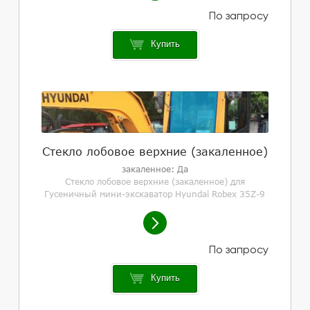
Купить
Стекло лобовое верхние (закаленное)
закаленное: Да
Стекло лобовое верхние (закаленное) для
Гусеничный мини-экскаватор Hyundai Robex 35Z-9
Купить