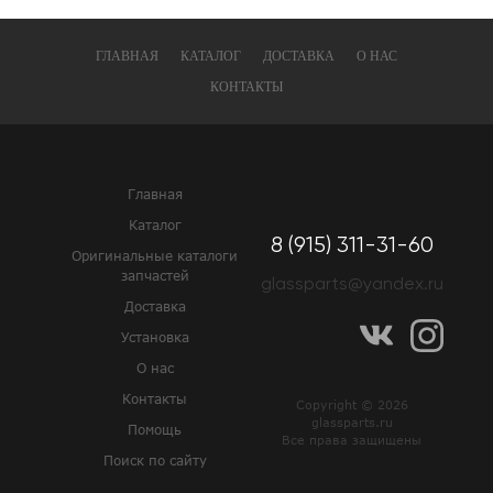
ГЛАВНАЯ
КАТАЛОГ
ДОСТАВКА
О НАС
КОНТАКТЫ
Главная
Каталог
8 (915) 311-31-60
Оригинальные каталоги
запчастей
glassparts@yandex.ru
Доставка
Установка
О нас
Контакты
Copyright © 2026
glassparts.ru
Помощь
Все права защищены
Поиск по сайту