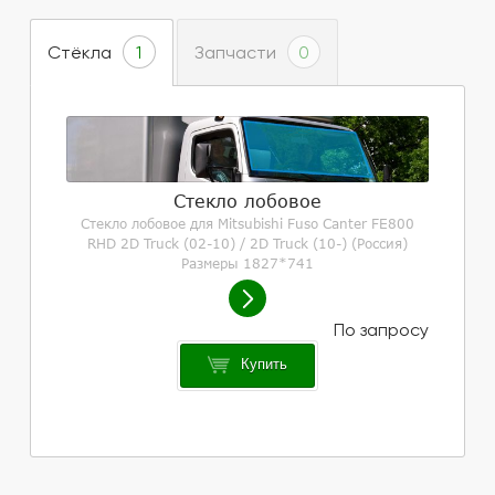
Стёкла
Запчасти
1
0
Стекло лобовое
Стекло лобовое для Mitsubishi Fuso Canter FE800
RHD 2D Truck (02-10) / 2D Truck (10-) (Россия)
Размеры 1827*741
Купить