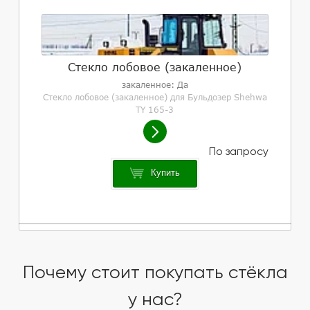
Стекло лобовое (закаленное)
закаленное: Да
Стекло лобовое (закаленное) для Бульдозер Shehwa
TY 165-3
Купить
Почему стоит покупать стёкла
у нас?