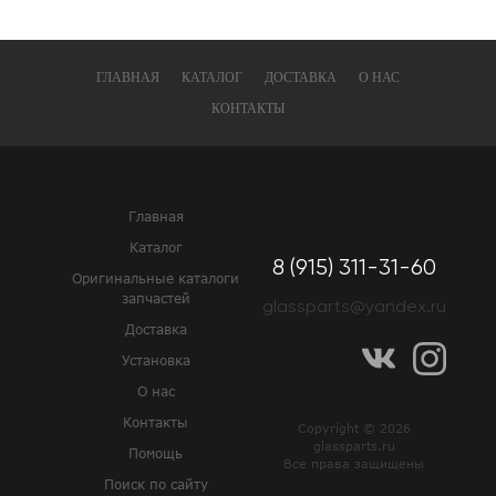
ГЛАВНАЯ
КАТАЛОГ
ДОСТАВКА
О НАС
КОНТАКТЫ
Главная
Каталог
8 (915) 311-31-60
Оригинальные каталоги
запчастей
glassparts@yandex.ru
Доставка
Установка
О нас
Контакты
Copyright © 2026
glassparts.ru
Помощь
Все права защищены
Поиск по сайту