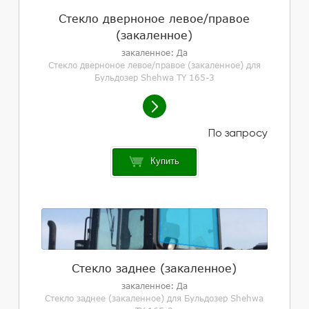
Стекло дверноное левое/правое
(закаленное)
закаленное: Да
Стекло дверноное левое/правое (закаленное) для
Бульдозер Shehwa TY 165-3
Купить
Стекло заднее (закаленное)
закаленное: Да
Стекло заднее (закаленное) для Бульдозер Shehwa