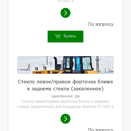
TY 165-3
Купить
Стекло левое/правое форточка ближе
к заднему стеклу (закаленное)
закаленное: Да
Стекло левое/правое форточка ближе к заднему
стеклу (закаленное) для Бульдозер Shehwa TY 165-3