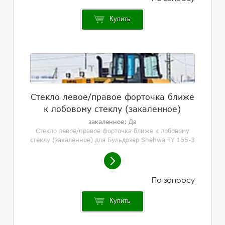
Купить
Стекло левое/правое форточка ближе
к лобовому стеклу (закаленное)
закаленное: Да
Стекло левое/правое форточка ближе к лобовому
стеклу (закаленное) для Бульдозер Shehwa TY 165-3
Купить