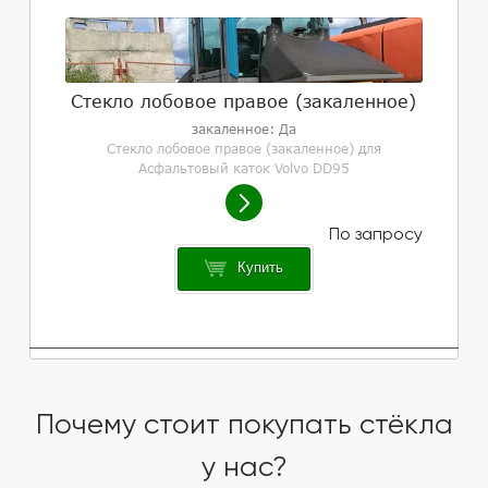
Стекло лобовое правое (закаленное)
закаленное: Да
Стекло лобовое правое (закаленное) для
Асфальтовый каток Volvo DD95
Купить
Почему стоит покупать стёкла
у нас?