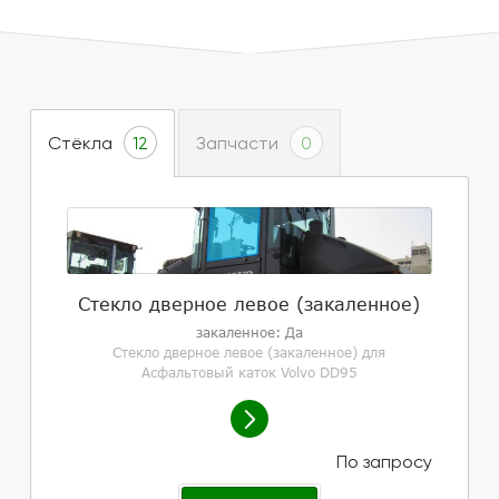
Стёкла
Запчасти
12
0
Стекло дверное левое (закаленное)
закаленное: Да
Стекло дверное левое (закаленное) для
Асфальтовый каток Volvo DD95