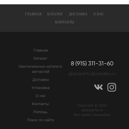
ГЛАВНАЯ
КАТАЛОГ
ДОСТАВКА
О НАС
КОНТАКТЫ
Главная
Каталог
8 (915) 311-31-60
Оригинальные каталоги
запчастей
glassparts@yandex.ru
Доставка
Установка
О нас
Контакты
Copyright © 2026
glassparts.ru
Помощь
Все права защищены
Поиск по сайту