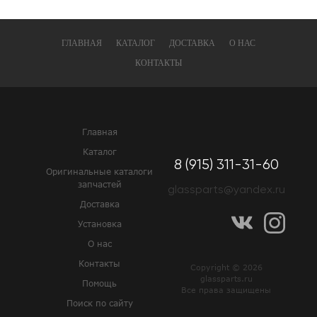
ГЛАВНАЯ
КАТАЛОГ
ДОСТАВКА
О НАС
КОНТАКТЫ
Главная
Каталог
8 (915) 311-31-60
Оригинальные каталоги
запчастей
glassparts@yandex.ru
Доставка
Установка
О нас
Контакты
Copyright © 2026
glassparts.ru
Помощь
Все права защищены
Поиск по сайту