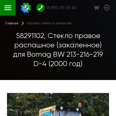
8 (915) 311-31-60
Главная
Каталог стёкол и запчастей
58291102, Стекло правое
распашное (закаленное)
для Bomag BW 213-216-219
D-4 (2000 год)