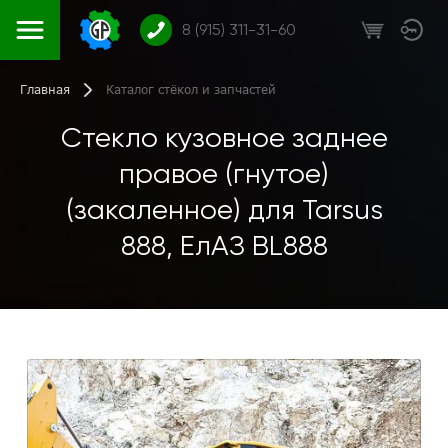
8 (915) 311-31-60
Главная
Каталог стёкол и запчастей
Стекло кузовное заднее
правое (гнутое)
(закаленное) для Tarsus
888, ЕлАЗ BL888