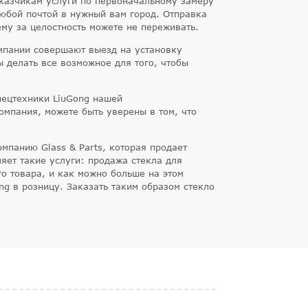
заказчикам услуги по первоначальному замеру
 любой почтой в нужный вам город. Отправка
му за целостность можете не переживать.
омпании совершают выезд на установку
ы делать все возможное для того, чтобы
пецтехники LiuGong нашей
омпания, можете быть уверены в том, что
омпанию Glass & Parts, которая продает
яет такие услуги: продажа стекла для
го товара, и как можно больше на этом
ong в розницу. Заказать таким образом стекло