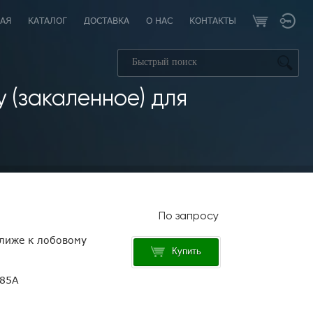
АЯ
КАТАЛОГ
ДОСТАВКА
О НАС
КОНТАКТЫ
 (закаленное) для
ближе к лобовому
Купить
385A