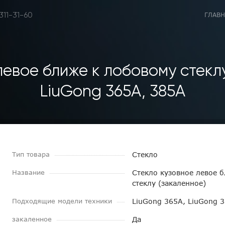
 311-31-60
ГЛАВН
левое ближе к лобовому стеклу
LiuGong 365A, 385A
Тип товара
Стекло
Название
Стекло кузовное левое 
стеклу (закаленное)
Подходящие модели техники
LiuGong 365A, LiuGong 
закаленное
Да