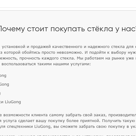
Почему стоит покупать стёкла у нас
установкой и продажей качественного и надежного стекла для 
з которой обойтись просто невозможно. И подойти к выбору нуж
ежность, прочность каждого стекла. Мы работаем на рынке уже 
м воспользоваться такими нашими услугами:
ong
uGong
g
ки LiuGong
е возможности клиента самому забрать свой заказ, производите
я услуга сделает вашу покупку более приятной. Получить такую
для спецтехники LiuGong, вы сможете забрать свою покупку в у