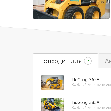
Подходит для
А
2
LiuGong 365A
Колёсный мини-погрузчи
LiuGong 385A
Колёсный мини-погрузчи