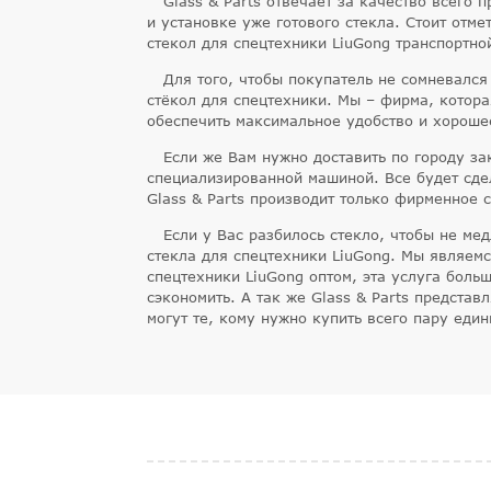
Glass & Parts отвечает за качество всего 
и установке уже готового стекла. Стоит отме
стекол для спецтехники LiuGong транспортно
Для того, чтобы покупатель не сомневался
стёкол для спецтехники. Мы – фирма, котора
обеспечить максимальное удобство и хороше
Если же Вам нужно доставить по городу за
специализированной машиной. Все будет сде
Glass & Parts производит только фирменное с
Если у Вас разбилось стекло, чтобы не мед
стекла для спецтехники LiuGong. Мы являемс
спецтехники LiuGong оптом, эта услуга боль
сэкономить. А так же Glass & Parts представ
могут те, кому нужно купить всего пару един