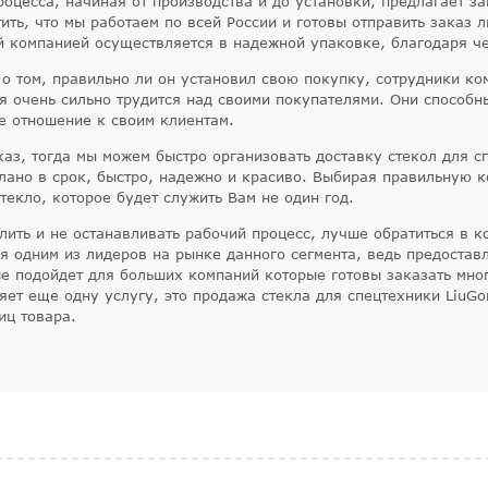
процесса, начиная от производства и до установки, предлагает 
тить, что мы работаем по всей России и готовы отправить заказ
й компанией осуществляется в надежной упаковке, благодаря че
 о том, правильно ли он установил свою покупку, сотрудники к
я очень сильно трудится над своими покупателями. Они способн
е отношение к своим клиентам.
каз, тогда мы можем быстро организовать доставку стекол для с
лано в срок, быстро, надежно и красиво. Выбирая правильную к
текло, которое будет служить Вам не один год.
лить и не останавливать рабочий процесс, лучше обратиться в к
я одним из лидеров на рынке данного сегмента, ведь предоставл
ше подойдет для больших компаний которые готовы заказать мно
ляет еще одну услугу, это продажа стекла для спецтехники LiuG
иц товара.