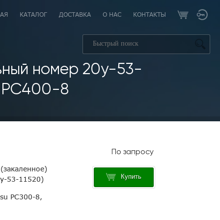
АЯ
КАТАЛОГ
ДОСТАВКА
О НАС
КОНТАКТЫ
ьный номер 20y-53-
, PC400-8
 (закаленное)
Купить
y-53-11520)
su PC300-8,