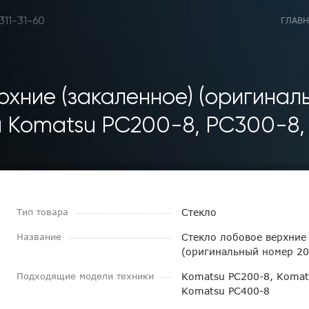
 311-31-60
ГЛАВН
рхние (закаленное) (оригинал
ля Komatsu PC200-8, PC300-8
Тип товара
Стекло
Название
Стекло лобовое верхние
(оригинальный номер 20
Подходящие модели техники
Komatsu PC200-8, Komat
Komatsu PC400-8