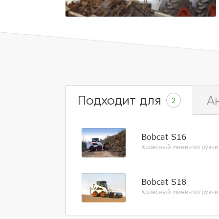
Подходит для
А
2
Bobcat S16
Колёсный мини-погрузчи
Bobcat S18
Колёсный мини-погрузчи