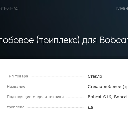
 311-31-60
ГЛАВН
лобовое (триплекс) для Bobcat 
Тип товара
Стекло
Название
Стекло лобовое (т
Подходящие модели техники
Bobcat S16, Bobca
триплекс
Да