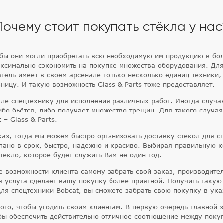
Почему стоит покупать стёкла у нас
обы они могли приобретать всю необходимую им продукцию в бо
ксимально сэкономить на покупке множества оборудования. Для
тель имеет в своем арсенале только несколько единиц техники,
зницу. И такую возможность Glass & Parts тоже предоставляет.
ле спецтехнику для исполнения различных работ. Иногда случа
либо бьётся, либо получает множество трещин. Для такого случая
 – Glass & Parts.
каз, тогда мы можем быстро организовать доставку стекол для с
лано в срок, быстро, надежно и красиво. Выбирая правильную к
текло, которое будет служить Вам не один год.
е возможности клиента самому забрать свой заказ, производите
я услуга сделает вашу покупку более приятной. Получить такую
для спецтехники Bobcat, вы сможете забрать свою покупку в ук
ого, чтобы угодить своим клиентам. В первую очередь главной
тобы обеспечить действительно отличное соотношение между пок